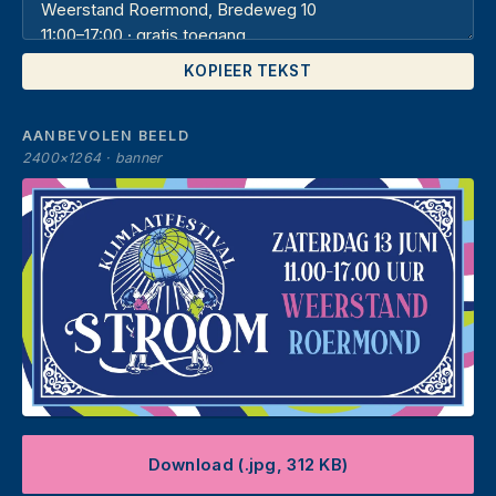
KOPIEER TEKST
AANBEVOLEN BEELD
2400×1264 · banner
Download (.jpg, 312 KB)