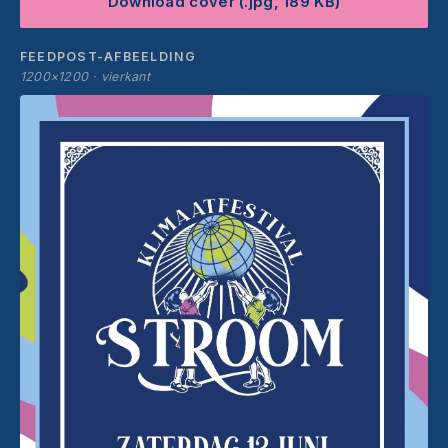
Download cover (.jpg, 189 KB)
FEEDPOST-AFBEELDING
1200×1200 · vierkant